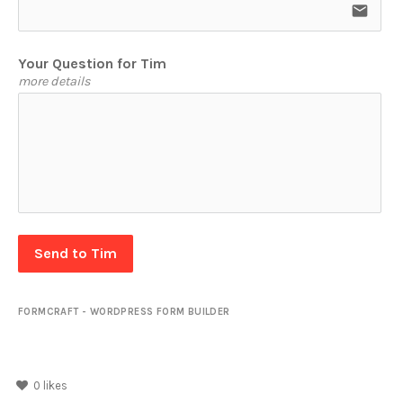
email
Your Question for Tim
more details
Send to Tim
FORMCRAFT - WORDPRESS FORM BUILDER
0
likes