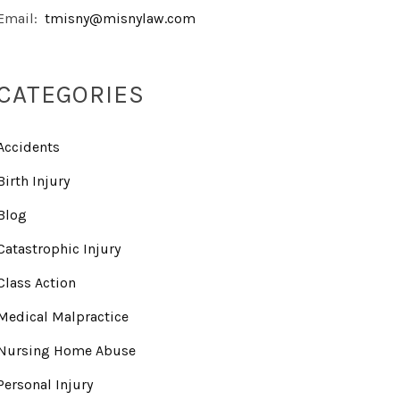
Email:
tmisny@misnylaw.com
CATEGORIES
Accidents
Birth Injury
Blog
Catastrophic Injury
Class Action
Medical Malpractice
Nursing Home Abuse
Personal Injury