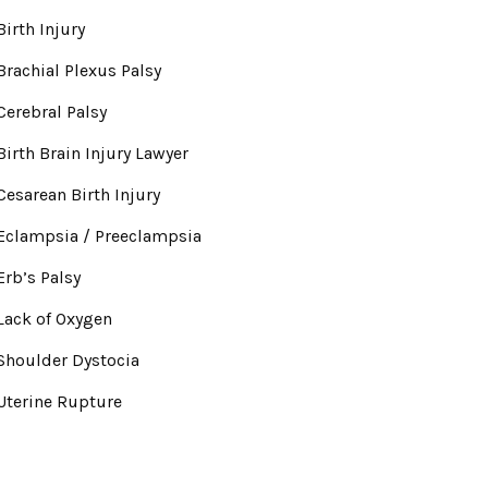
Birth Injury
Brachial Plexus Palsy
Cerebral Palsy
Birth Brain Injury Lawyer
Cesarean Birth Injury
Eclampsia / Preeclampsia
Erb’s Palsy
Lack of Oxygen
Shoulder Dystocia
Uterine Rupture