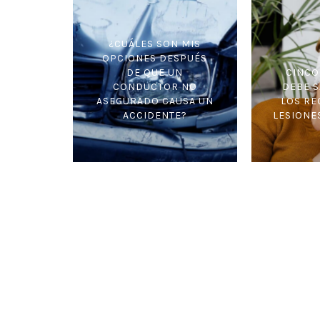
¿CUÁLES SON MIS
OPCIONES DESPUÉS
DE QUE UN
CINCO
CONDUCTOR NO
DEBE 
ASEGURADO CAUSA UN
LOS R
ACCIDENTE?
LESIONE