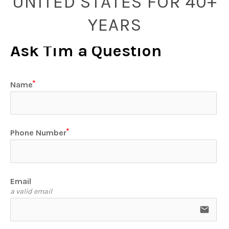
UNITED STATES FOR 40+
YEARS
Ask Tim a Question
Name
Phone Number
Email
a valid email
email