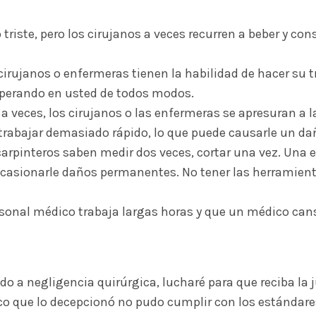
triste, pero los cirujanos a veces recurren a beber y con
irujanos o enfermeras tienen la habilidad de hacer su tr
perando en usted de todos modos.
 a veces, los cirujanos o las enfermeras se apresuran a 
r trabajar demasiado rápido, lo que puede causarle un da
arpinteros saben medir dos veces, cortar una vez. Una 
 ocasionarle daños permanentes. No tener las herramie
rsonal médico trabaja largas horas y que un médico can
do a negligencia quirúrgica, lucharé para que reciba la 
o que lo decepcionó no pudo cumplir con los estándares