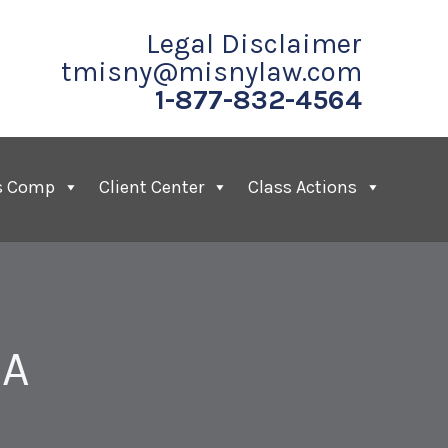
Legal Disclaimer
tmisny@misnylaw.com
1-877-832-4564
s Comp
Client Center
Class Actions
CA